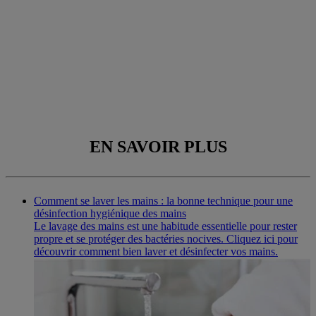
{
{additionalInformation}}
Acheter Maintenant
(0)
Rédiger un avis
Aucune
valeur
de
AVIS
notation
Ingrendinets
Lien
sur
EN SAVOIR PLUS
la
même
page.
Comment se laver les mains : la bonne technique pour une
désinfection hygiénique des mains
Le lavage des mains est une habitude essentielle pour rester
propre et se protéger des bactéries nocives. Cliquez ici pour
découvrir comment bien laver et désinfecter vos mains.