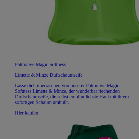
Palmolive Magic Softness
Limette & Minze Duftschaumseife
Lasse dich überraschen von unserer Palmolive Magic
Softness Limette & Minze, der wunderbar riechenden
Duftschaumseife, die selbst empfindlichste Haut mit ihrem
sofortigen Schaum umhüllt.
Hier kaufen