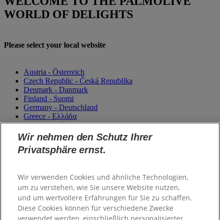
WELCOME TO THE PALMOLIVE
WORLD OF DELIGHTS
Please select your local website
Austria - Österreich
Czech Republic - Česká Republika
Denmark - Danmark
Finland - Suomi
Germany - Deutschland
Greece - Ελλάδα
Magyarország
Italy - Italia
Wir nehmen den Schutz Ihrer
Netherlands - Nederland
Privatsphäre ernst.
Norway - Norge
Portugal
România
Wir verwenden Cookies und ähnliche Technologien,
Sweden - Sverige
Switzerland (Suisse)
um zu verstehen, wie Sie unsere Website nutzen,
Switzerland (Schweiz)
und um wertvollere Erfahrungen für Sie zu schaffen.
United Kingdom
Diese Cookies können für verschiedene Zwecke
verwendet werden, einschließlich personalisierter